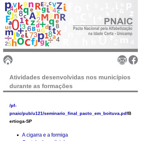
Pular
para
o
conteúdo
principal
P
N
Atividades desenvolvidas nos municípios
durante as formações
A
I
/pf-
pnaic/pub/u121/seminario_final_pacto_em_boituva.pdf
B
C
ertioga-SP
A cigarra e a formiga