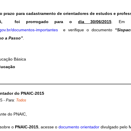
o prazo para cadastramento de orientadores de estudos e profess
015, foi prorrogado para o
dia 30/06/2015
. Em ca
.gov.br/documentos-importantes
e verifique o documento
“Sispa
so a Passo”
.
ducação Básica
Educação
ntador do PNAIC-2015
15
-
Para:
Todos
ante do PNAIC,
 sobre o
PNAIC-2015
, acesse o
documento orientador
divulgado pelo 