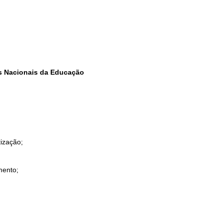
res Nacionais da Educação
tização;
mento;