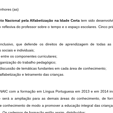
nhores (as)
to Nacional pela Alfabetização na Idade Certa
tem sido desenvolv
 reflexiva do professor sobre o tempo e o espaço escolares. Cinco pri
 inclusivo, que defende os direitos de aprendizagem de todas as 
 sociais e individuais;
 entre os componentes curriculares;
ganização do trabalho pedagógico;
discussão de temáticas fundantes em cada área de conhecimento;
alfabetização e letramento das crianças.
AIC com a formação em Língua Portuguesa em 2013 e em 2014 ins
 será a ampliação para as demais áreas do conhecimento, de for
e conhecimento de modo a promover a educação integral das crianças
. Os cadernos de formação estão assim distribuídos: