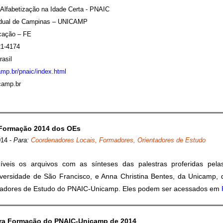
 Alfabetização na Idade Certa - PNAIC
adual de Campinas – UNICAMP
cação – FE
21-4174
asil
amp.br/pnaic/index.html
icamp.br
ª Formação 2014 dos OEs
014
-
Para:
Coordenadores Locais, Formadores, Orientadores de Estudo
íveis os arquivos com as sínteses das palestras proferidas pela
iversidade de São Francisco, e Anna Christina Bentes, da Unicamp,
tadores de Estudo do PNAIC-Unicamp. Eles podem ser acessados em
ira Formação do PNAIC-Unicamp de 2014