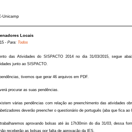
,
E-Unicamp
enadores Locais
015
-
Para:
Todos
ento das Atividades do SISPACTO 2014 no dia 31/03/2015, segue abai
vidades junto ao SISPACTO.
endências, tivemos que gerar 46 arquivos em PDF.
verá procurar as suas pendências.
istem várias pendências com relação ao preenchimento das atividades obri
abetizadores deverão preencher o questionário de português (aba que fica ao
trabalharemos aprovando bolsas até às 17h30min do dia 31/03, dessa for
não receberão as bolsas por falta de aprovação da IES.