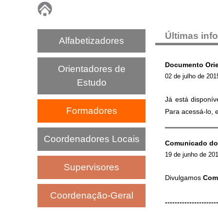
P
N
Últimas in
Alfabetizadores
A
Documento Orie
Orientadores de
02 de julho de 201
I
Estudo
Já está disponív
C
Formadores
Para acessá-lo,
Coordenadores Locais
Comunicado do
19 de junho de 20
Supervisores
Divulgamos
Com
Coordenação-Geral
---------------------