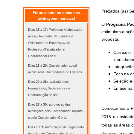
Prezados (as) Se
Fique atento às datas das
avaliações mensais!
O
Programa Pac
Dias 15 a 17:
Professor Alfabetizador
estimulam a ação
avalia Orientador de Estudos e
proposta:
Orientador de Estudos avalia
Professor Alfabetizador e
Currículo
Coordenador Local.
identidades
Dias 18 a 20:
Coordenador Local
Integração
avalia seus Orientadores de Estudos.
Foco na or
Seleção e 
Dias 20 a 26:
avaliação dos
Ênfase na 
Formadores, Supervisores e
Coordenação da IES.
Dias 27 a 30:
aprovação das
Começamos o PN
avaliações pelo Coordenador-Adjunto
2015 a novidade
e pelo Coordenador-Geral.
todas as áreas d
Dias 1 a 3:
autorização de pagamento
de escolarização
da bolsa do Coordenador-Geral.