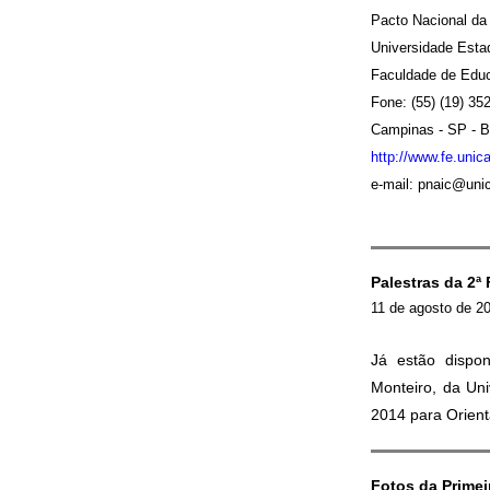
Pacto Nacional da
Universidade Est
Faculdade de Edu
Fone: (55) (19) 35
Campinas - SP - Br
http://www.fe.unic
e-mail: pnaic@un
Palestras da 2
11 de agosto de 2
Já estão dispon
Monteiro, da Un
2014 para Orien
Fotos da Prime