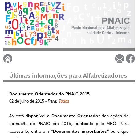
Pular
para
o
conteúdo
principal
P
N
Últimas informações para Alfabetizadores
A
Documento Orientador do PNAIC 2015
02 de julho de 2015
-
Para:
Todos
I
Já está disponível o
Documento Orientador
das ações de
C
formação do PNAIC em 2015, publicado pelo MEC. Para
acessá-lo, entre em
"Documentos importantes"
ou clique