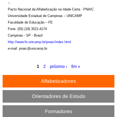
--
Pacto Nacional da Alfabetização na Idade Certa - PNAIC
Universidade Estadual de Campinas – UNICAMP
Faculdade de Educação – FE
Fone: (55) (19) 3521-4174
Campinas - SP - Brasil
http://www.fe.unicamp.br/pnaic/index.html
e-mail: pnaic@unicamp.br
1
2
próximo ›
fim »
P
Alfabetizadores
á
g
Orientadores de Estudo
i
n
Formadores