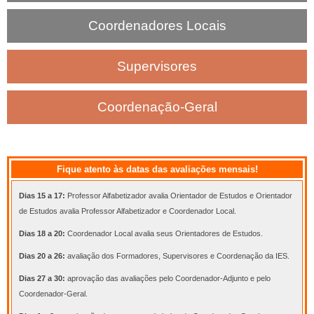
a
Coordenadores Locais
s
Supervisores
Coordenação-Geral
Fique atento às datas das avaliações mensais!
Dias 15 a 17:
Professor Alfabetizador avalia Orientador de Estudos e Orientador
de Estudos avalia Professor Alfabetizador e Coordenador Local.
Dias 18 a 20:
Coordenador Local avalia seus Orientadores de Estudos.
Dias 20 a 26:
avaliação dos Formadores, Supervisores e Coordenação da IES.
Dias 27 a 30:
aprovação das avaliações pelo Coordenador-Adjunto e pelo
Coordenador-Geral.