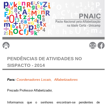
Pular
para
o
conteúdo
principal
P
N
PENDÊNCIAS DE ATIVIDADES NO
SISPACTO - 2014
A
I
Para:
Coordenadores Locais
Alfabetizadores
Prezado Professor Alfabetizador,
C
Informamos que o senhores encontram-se pendentes de