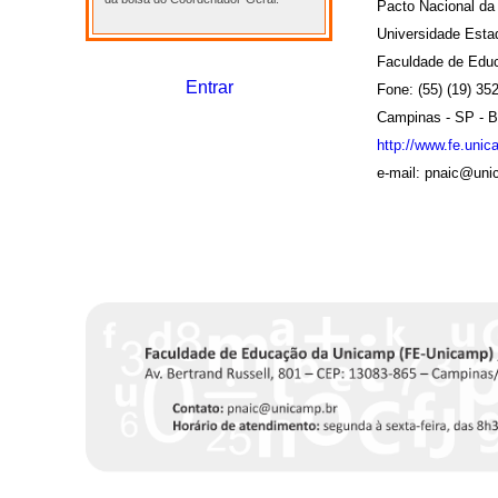
Pacto Nacional da
Universidade Est
Faculdade de Edu
Entrar
Fone: (55) (19) 35
Campinas - SP - Br
http://www.fe.unic
e-mail: pnaic@un