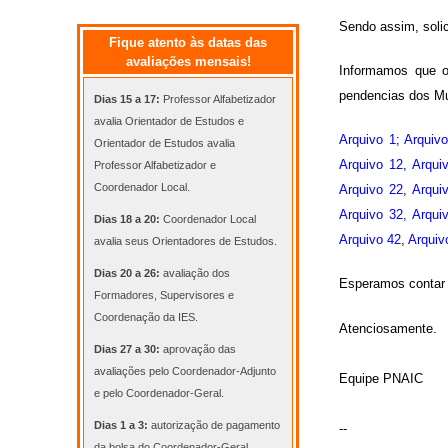
Sendo assim, solic
Fique atento às datas das
avaliações mensais!
Informamos que o
pendencias dos Mu
Dias 15 a 17:
Professor Alfabetizador
avalia Orientador de Estudos e
Arquivo 1
;
Arquiv
Orientador de Estudos avalia
Arquivo 12
,
Arqui
Professor Alfabetizador e
Coordenador Local.
Arquivo 22
,
Arqui
Arquivo 32,
Arqui
Dias 18 a 20:
Coordenador Local
Arquivo 42
,
Arquiv
avalia seus Orientadores de Estudos.
Dias 20 a 26:
avaliação dos
Esperamos contar 
Formadores, Supervisores e
Coordenação da IES.
Atenciosamente.
Dias 27 a 30:
aprovação das
avaliações pelo Coordenador-Adjunto
Equipe PNAIC
e pelo Coordenador-Geral.
Dias 1 a 3:
autorização de pagamento
--
da bolsa do Coordenador-Geral.