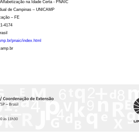
 Alfabetização na Idade Certa - PNAIC
adual de Campinas – UNICAMP
cação – FE
21-4174
asil
amp.br/pnaic/index.html
icamp.br