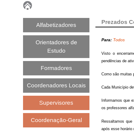
P
N
Prezados C
Alfabetizadores
A
Para:
Todos
Orientadores de
I
Estudo
Visto o encerram
pendências de ati
C
Formadores
Como são muitas p
Coordenadores Locais
Cada Município de
Informamos que ex
Supervisores
os professores alf
Coordenação-Geral
Ressaltamos que 
após esse horário 