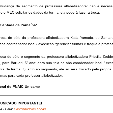
mudança de segmento de professora alfabetizadora: não é necessa
o MEC solicitar os dados da turma, ela poderá fazer a troca.
 Santada de Parnaíba:
troca de pólo da professora alfabetizadora Katia Yamada, de Santan
 aba coordenador local / execução /gerenciar turmas e troque a profes
roca de pólo e segmento da professora alfabetizadora Priscilla Zedd
, para Barueri, 5º ano: abra sua tela na aba coordenador local / exe
sora de turma. Quanto ao segmento, ele só será trocado pela própri
rmas para cada professor alfabetizador.
eral do PNAIC-Unicamp
UNICADO IMPORTANTE!
14
-
Para:
Coordenadores Locais