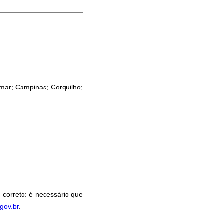
amar; Campinas; Cerquilho;
 correto: é necessário que
gov.br
.