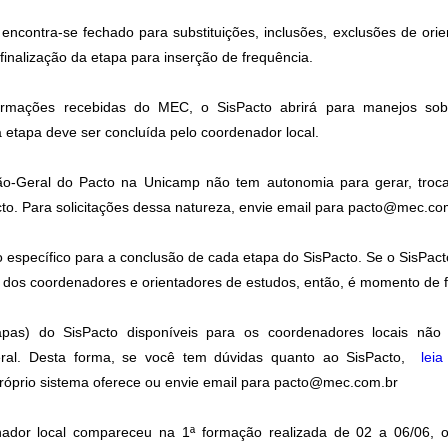
encontra-se fechado para substituições, inclusões, exclusões de ori
finalização da etapa para inserção de frequência.
mações recebidas do MEC, o SisPacto abrirá para manejos sobr
 etapa deve ser concluída pelo coordenador local.
-Geral do Pacto na Unicamp não tem autonomia para gerar, troc
to. Para solicitações dessa natureza, envie email para
pacto@mec.co
específico para a conclusão de cada etapa do SisPacto. Se o SisPacto 
 dos coordenadores e orientadores de estudos, então, é momento de f
as) do SisPacto disponíveis para os coordenadores locais não 
ral. Desta forma, se você tem dúvidas quanto ao SisPacto,
lei
óprio sistema oferece ou envie email para
pacto@mec.com.br
dor local compareceu na 1ª formação realizada de 02 a 06/06, o