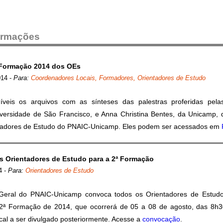
formações
ª Formação 2014 dos OEs
014
-
Para:
Coordenadores Locais, Formadores, Orientadores de Estudo
íveis os arquivos com as sínteses das palestras proferidas pela
iversidade de São Francisco, e Anna Christina Bentes, da Unicamp,
tadores de Estudo do PNAIC-Unicamp. Eles podem ser acessados em
 Orientadores de Estudo para a 2ª Formação
4
-
Para:
Orientadores de Estudo
Geral do PNAIC-Unicamp convoca todos os Orientadores de Estud
 2ª Formação de 2014, que ocorrerá de 05 a 08 de agosto, das 8h
al a ser divulgado posteriormente. Acesse a
convocação
.