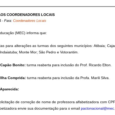
AOS COORDENADORES LOCAIS
4
-
Para:
Coordenadores Locais
Educação (MEC) informa que:
s para alterações as turmas dos seguintes municípios: Atibaia; Caj
Indaiatuba; Monte Mor; São Pedro e Votorantim.
 Capão Bonito:
turma reaberta para inclusão do Prof. Ricardo Elton.
 Ilha Comprida:
turma reaberta para inclusão da Profa. Marili Silva.
 Aparecida:
olicitação de correção de nome de professora alfabetizadora com CPF
abetizadora envie sua documentação para o email
pactonacional@mec.