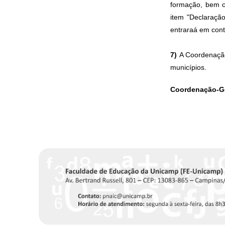
formação, bem c
item "Declaraçã
entraraá em cont
7)
A Coordenação
municípios.
Coordenação-G
P
á
g
i
n
a