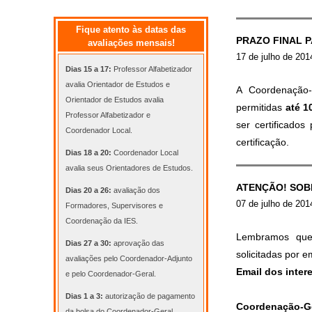
Fique atento às datas das
PRAZO FINAL 
avaliações mensais!
17 de julho de 201
Dias 15 a 17:
Professor Alfabetizador
avalia Orientador de Estudos e
A Coordenação
Orientador de Estudos avalia
permitidas
até 1
Professor Alfabetizador e
ser certificado
Coordenador Local.
certificação.
Dias 18 a 20:
Coordenador Local
avalia seus Orientadores de Estudos.
ATENÇÃO! SOB
Dias 20 a 26:
avaliação dos
07 de julho de 201
Formadores, Supervisores e
Coordenação da IES.
Lembramos que p
Dias 27 a 30:
aprovação das
solicitadas por
avaliações pelo Coordenador-Adjunto
Email dos inte
e pelo Coordenador-Geral.
Dias 1 a 3:
autorização de pagamento
Coordenação-G
da bolsa do Coordenador-Geral.