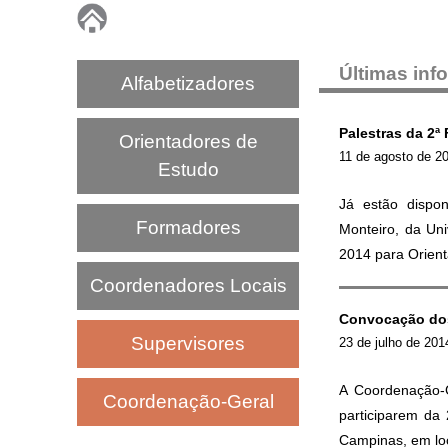
P
N
Últimas in
Alfabetizadores
A
Palestras da 2
Orientadores de
11 de agosto de 2
I
Estudo
Já estão dispon
C
Formadores
Monteiro, da Un
2014 para Orien
Coordenadores Locais
Convocação dos
Supervisores
23 de julho de 201
A Coordenação-
Coordenação-Geral
participarem da
Campinas, em loc