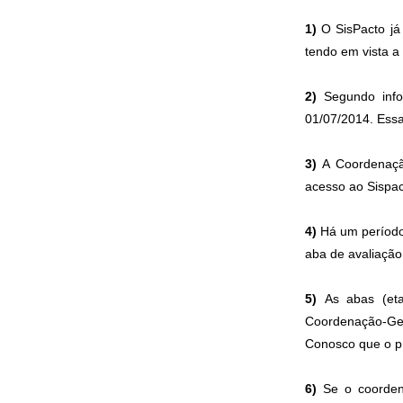
1)
O SisPacto já 
tendo em vista a 
2)
Segundo infor
01/07/2014. Essa
3)
A Coordenação
acesso ao Sispac
4)
Há um período 
aba de avaliação
5)
As abas (etap
Coordenação-Ge
Conosco que o pr
6)
Se o coordena