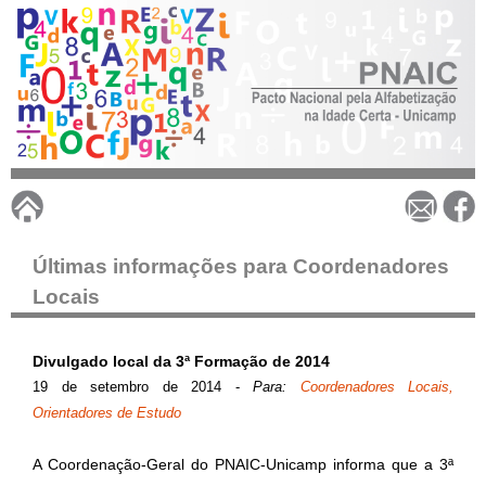
Pular
para
o
conteúdo
principal
P
N
Últimas informações para Coordenadores
Locais
A
I
Divulgado local da 3ª Formação de 2014
19 de setembro de 2014
-
Para:
Coordenadores Locais,
C
Orientadores de Estudo
A Coordenação-Geral do PNAIC-Unicamp informa que a 3ª