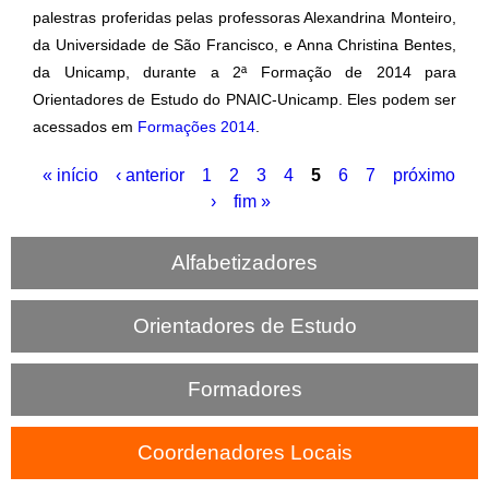
palestras proferidas pelas professoras Alexandrina Monteiro,
da Universidade de São Francisco, e Anna Christina Bentes,
da Unicamp, durante a 2ª Formação de 2014 para
Orientadores de Estudo do PNAIC-Unicamp. Eles podem ser
acessados em
Formações 2014
.
« início
‹ anterior
1
2
3
4
5
6
7
próximo
P
›
fim »
á
Alfabetizadores
g
i
Orientadores de Estudo
n
Formadores
a
s
Coordenadores Locais