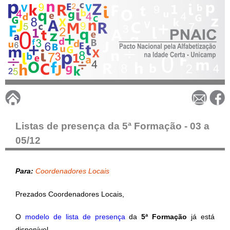
Pular
para
o
conteúdo
principal
P
N
Listas de presença da 5ª Formação - 03 a
05/12
A
I
Para:
Coordenadores Locais
Prezados Coordenadores Locais,
C
O
modelo de lista de presença
da
5ª Formação
já está
disponível.