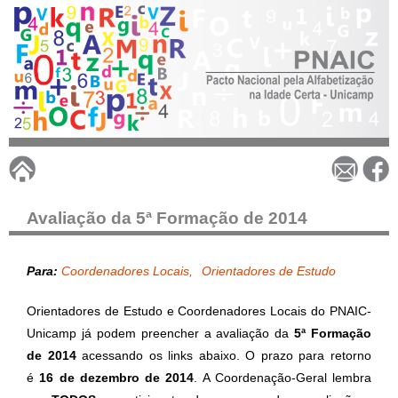
Pular
para
o
conteúdo
principal
P
N
Avaliação da 5ª Formação de 2014
A
Para:
Coordenadores Locais
Orientadores de Estudo
I
Orientadores de Estudo e Coordenadores Locais do PNAIC-
Unicamp já podem preencher a avaliação da
5ª Formação
C
de 2014
acessando os links abaixo. O prazo para retorno
é
16 de dezembro de 2014
. A Coordenação-Geral lembra