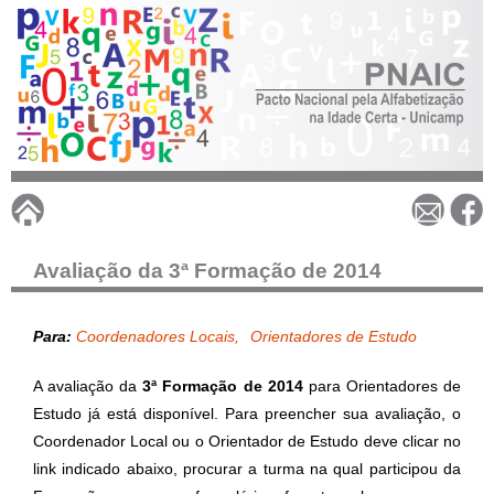
Pular
para
o
conteúdo
principal
P
N
Avaliação da 3ª Formação de 2014
A
Para:
Coordenadores Locais
Orientadores de Estudo
I
A avaliação da
3ª Formação de 2014
para Orientadores de
Estudo já está disponível. Para preencher sua avaliação, o
C
Coordenador Local ou o Orientador de Estudo deve clicar no
link indicado abaixo, procurar a turma na qual participou da