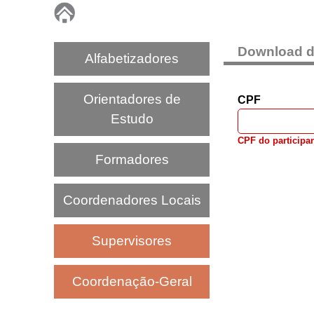
P
N
Download de
Alfabetizadores
A
Orientadores de
CPF
I
Estudo
CPF do participa
C
Formadores
Coordenadores Locais
Supervisores
Coordenação-Geral