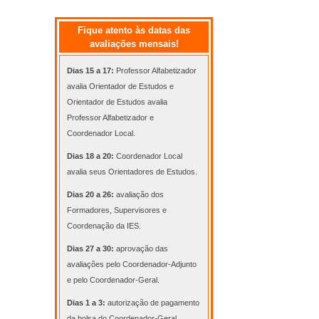
Fique atento às datas das
avaliações mensais!
Dias 15 a 17:
Professor Alfabetizador
avalia Orientador de Estudos e
Orientador de Estudos avalia
Professor Alfabetizador e
Coordenador Local.
Dias 18 a 20:
Coordenador Local
avalia seus Orientadores de Estudos.
Dias 20 a 26:
avaliação dos
Formadores, Supervisores e
Coordenação da IES.
Dias 27 a 30:
aprovação das
avaliações pelo Coordenador-Adjunto
e pelo Coordenador-Geral.
Dias 1 a 3:
autorização de pagamento
da bolsa do Coordenador-Geral.